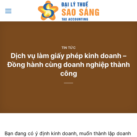
Chuyển
đến
nội
dung
TIN TỨC
Dịch vụ làm giấy phép kinh doanh –
Đồng hành cùng doanh nghiệp thành
công
Bạn đang có ý định kinh doanh, muốn thành lập doanh