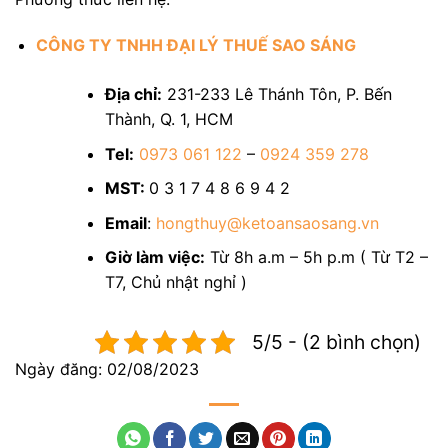
CÔNG TY TNHH ĐẠI LÝ THUẾ SAO SÁNG
Địa chỉ:
231-233 Lê Thánh Tôn, P. Bến
Thành, Q. 1, HCM
Tel:
0973 061 122
–
0924 359 278
MST:
0 3 1 7 4 8 6 9 4 2
Email
:
hongthuy@ketoansaosang.vn
Giờ làm việc:
Từ 8h a.m – 5h p.m ( Từ T2 –
T7, Chủ nhật nghỉ )
5/5 - (2 bình chọn)
Ngày đăng: 02/08/2023