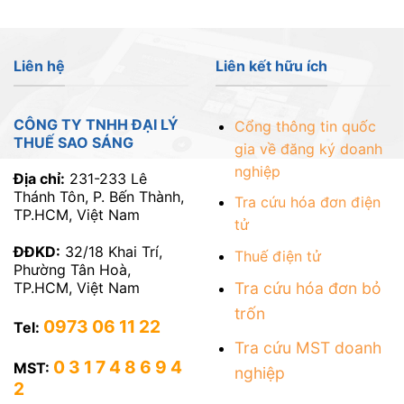
Năm
2026
Liên hệ
Liên kết hữu ích
CÔNG TY TNHH ĐẠI LÝ
Cổng thông tin quốc
THUẾ SAO SÁNG
gia về đăng ký doanh
nghiệp
Địa chỉ:
231-233 Lê
Thánh Tôn, P. Bến Thành,
Tra cứu hóa đơn điện
TP.HCM, Việt Nam
tử
ĐĐKD:
32/18 Khai Trí,
Thuế điện tử
Phường Tân Hoà,
TP.HCM, Việt Nam
Tra cứu hóa đơn bỏ
trốn
0973 06 11 22
Tel:
Tra cứu MST doanh
0 3 1 7 4 8 6 9 4
MST:
nghiệp
2