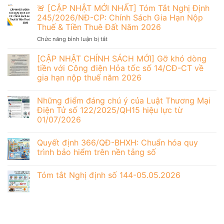
định
🚨 [CẬP NHẬT MỚI NHẤT] Tóm Tắt Nghị Định
thi
Thuế
chi
252/2026/NĐ-
hành
245/2026/NĐ-CP: Chính Sách Gia Hạn Nộp
Thành
tiết
CP:
Luật
Phố
thi
Thuế & Tiền Thuê Đất Năm 2026
Bước
Thuế
Hà
hành
ở
Chức năng bình luận bị tắt
tiến
TNCN
Nội
Luật
🚨
quan
mới
)
Quản
[CẬP
trọng
[CẬP NHẬT CHÍNH SÁCH MỚI] Gỡ khó dòng
nhất
lý
NHẬT
trong
tiền với Công điện Hỏa tốc số 14/CĐ-CT về
thuế
MỚI
hiện
gia hạn nộp thuế năm 2026
về
NHẤT]
đại
hóa
Tóm
hóa
đơn,
Tắt
quản
Những điểm đáng chú ý của Luật Thương Mại
chứng
Nghị
lý
Điện Tử số 122/2025/QH15 hiệu lực từ
từ
Định
thuế
01/07/2026
điện
245/2026/NĐ-
tử
CP:
có
Chính
Quyết định 366/QĐ-BHXH: Chuẩn hóa quy
hiệu
Sách
trình bảo hiểm trên nền tảng số
lực
Gia
từ
Hạn
ngày
Tóm tắt Nghị định số 144-05.05.2026
Nộp
01/7/2026
Thuế
&
Tiền
Thuê
Đất