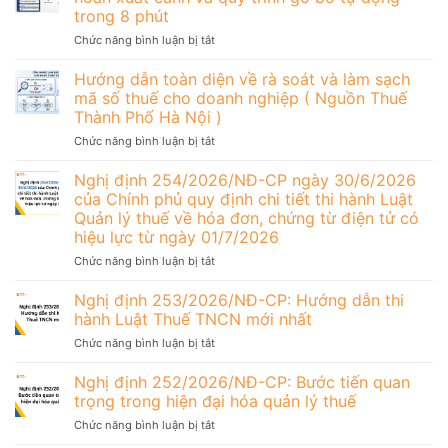
trong 8 phút
ở
Chức năng bình luận bị tắt
Cập
nhật
Hướng dẫn toàn diện về rà soát và làm sạch
mới
mã số thuế cho doanh nghiệp ( Nguồn Thuế
nhất:
Thành Phố Hà Nội )
Các
ở
Chức năng bình luận bị tắt
trường
Hướng
hợp
dẫn
bị
Nghị định 254/2026/NĐ-CP ngày 30/6/2026
toàn
tạm
của Chính phủ quy định chi tiết thi hành Luật
diện
hoãn
Quản lý thuế về hóa đơn, chứng từ điện tử có
về
xuất
hiệu lực từ ngày 01/7/2026
rà
cảnh
soát
và
ở
Chức năng bình luận bị tắt
và
quy
Nghị
làm
trình
định
Nghị định 253/2026/NĐ-CP: Hướng dẫn thi
sạch
gỡ
254/2026/NĐ-
hành Luật Thuế TNCN mới nhất
mã
bỏ
CP
ở
Chức năng bình luận bị tắt
số
tự
ngày
Nghị
thuế
động
30/6/2026
định
cho
Nghị định 252/2026/NĐ-CP: Bước tiến quan
trong
của
253/2026/NĐ-
doanh
8
Chính
trọng trong hiện đại hóa quản lý thuế
CP:
nghiệp
phút
phủ
ở
Chức năng bình luận bị tắt
Hướng
(
quy
Nghị
dẫn
Nguồn
định